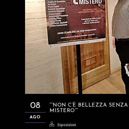
08
“”NON C’È BELLEZZA SENZA
MISTERO””
AGO
Esposizioni